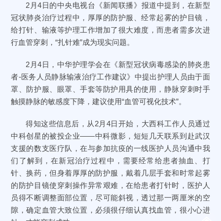
2月4日的中央电视台《新闻联播》报道中提到，在新型
冠状肺炎治疗过程中，厚厚的防护服、经常起雾的护目镜，
给打针、输液等护理工作增加了很大难度，而患者需多次进
行血管穿刺，“扎针难”成为现实问题。
2月4日，中华护理学会在《新型冠状病毒感染的肺炎患
者-医务人员静脉输液治疗工作建议》中提出护理人员由于面
罩、防护服、眼罩、手套等防护用具的使用，静脉穿刺时手
触摸静脉的敏感度下降，建议使用“血管可视化技术”。
得知这些信息后，从2月4日开始，大西科工作人员通过
中科创星的被投企业——中科微影，短短几天联系到赴武汉
支援的数支医疗队，在与参加抗疫的一线医护人员沟通中我
们了解到，在新冠治疗过程中，需要经常给患者抽血、打
针、换药，但身着厚厚的防护服，戴着几层手套和时常起雾
的防护目镜使穿刺操作异常艰难，在给患者打针时，医护人
员得不断调整面部位置，尽可能斜视，透过那一两厘米的空
隙，确定血管大致位置，必须很仔细认真找血管，很小心进