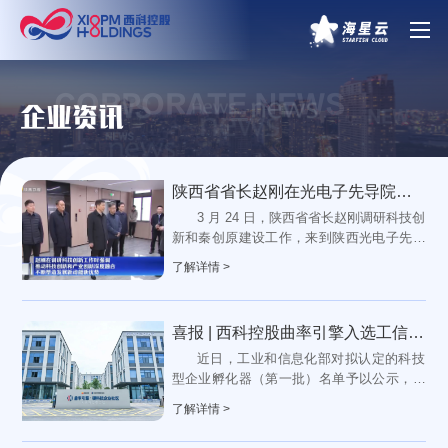
CORPORATE NEWS
企业资讯
陕西省省长赵刚在光电子先导院调研
3 月 24 日，陕西省省长赵刚调研科技创
新和秦创原建设工作，来到陕西光电子先导
院，实地考察光电子集成产业中试平台建设
了解详情 >
运行情况。陕西光电子先导...
喜报 | 西科控股曲率引擎入选工信部首批卓越级科技型企业孵化器
近日，工业和信息化部对拟认定的科技
型企业孵化器（第一批）名单予以公示，实
行择优认定，对标世界国际一流水平，全国
了解详情 >
首批认定14家卓越级孵化器...