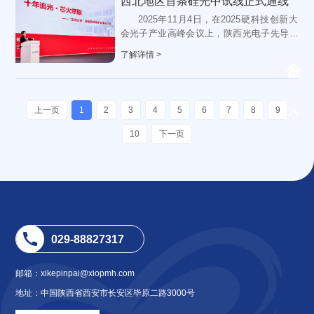
西北地区首条硅光中试线正式通线
2025年11月4日，在2025硬科技创新大
会光子产业高峰会议上，陕西光电子先导院
总经理杨军红介绍陕西“追光计划”阶段性进
了解详情 >
展，宣布光电子先导...
上一页
1
2
3
4
5
6
7
8
9
10
下一页
029-88827317
邮箱：xikepinpai@xiopmh.com
地址：中国陕西省西安市长安区毕原二路3000号