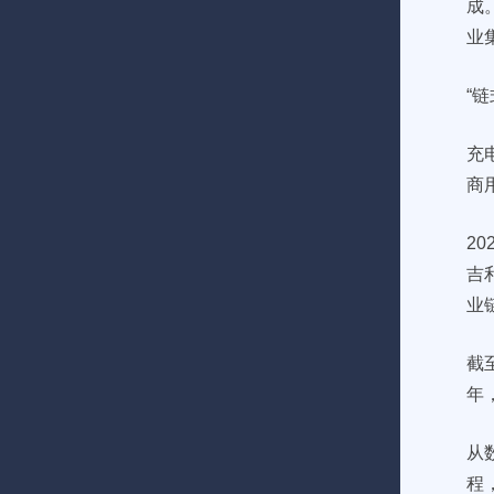
成
业
“链
充
商
2
吉
业
截
年
从
程