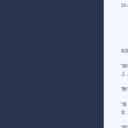
10
在
“
上
“
“
全
“