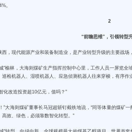
.4%。
2
“前瞻思维”，引领转型
陕西，现代能源产业和装备制造业，是产业转型升级的主要战场
煤城”榆林，大海则煤矿生产指挥控制中心里，工作人员一屏览全
，巡检机器人、湿喷机器人、应急侦测机器人往来穿梭，有序作
数智化改造投资超10亿元，值吗？”
值！”大海则煤矿董事长马冠超斩钉截铁地说，“同等体量的煤矿一
、高效、绿色，必须靠数智化转型。”
煤城”转型，向绿向新。全球规模最大的煤基乙醇项目、世界首