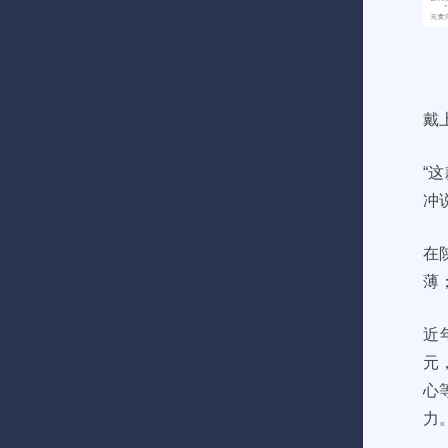
戴
“
冲
在
薄
近
元
心
力