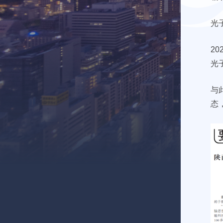
光
2
光
与
态