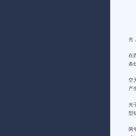
光
在
条
空
产
光
型
两