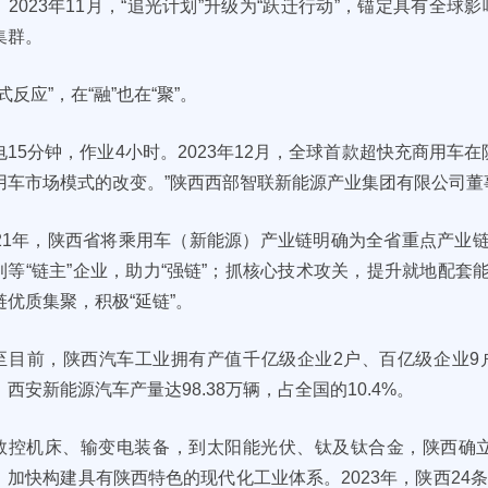
。2023年11月，“追光计划”升级为“跃迁行动”，锚定具有全
集群。
式反应”，在“融”也在“聚”。
电15分钟，作业4小时。2023年12月，全球首款超快充商用车
用车市场模式的改变。”陕西西部智联新能源产业集团有限公司董
021年，陕西省将乘用车（新能源）产业链明确为全省重点产业
利等“链主”企业，助力“强链”；抓核心技术攻关，提升就地配套
链优质集聚，积极“延链”。
至目前，陕西汽车工业拥有产值千亿级企业2户、百亿级企业9户
，西安新能源汽车产量达98.38万辆，占全国的10.4%。
数控机床、输变电装备，到太阳能光伏、钛及钛合金，陕西确立
，加快构建具有陕西特色的现代化工业体系。2023年，陕西24条