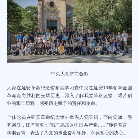
中央大礼堂前合影
大家在延安革命纪念馆参观学习党中央在延安13年领导全国
革命走向胜利的光辉历史，深入了解我党筚路蓝缕、艰苦创
业的艰辛历程，感受历史赋予的责任和使命。
全体党员在延安革命纪念馆外重温入党誓词，面向党旗，整
齐肃立，庄严宣誓：“我志愿加入中国共产党……”铮铮誓言，
响彻云霄，表达了为党的事业奋斗终身、永葆初心的决心。