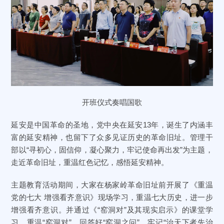
开班仪式奏唱国歌
延安是中国革命的圣地，党中央在延安13年，诞生了内涵丰
富的延安精神，也留下了众多见证历史的革命旧址。管理干
部以“寻初心，固信仰，凝心聚力，牢记使命再出发”为主题，
走近革命旧址，重温红色记忆，感悟延安精神。
主题教育活动期间，大家在杨家岭革命旧址前开展了《重温
党的七大 增强看齐意识》现场学习，重温七大历史，进一步
增强看齐意识。并通过《“窑洞对”及其现实启示》的课堂学
习，重温“窑洞对”，回答好“窑洞之问”，牢记“治天下者先治