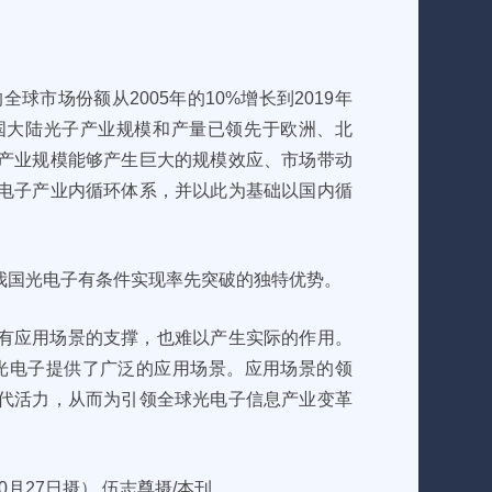
球市场份额从2005年的10%增长到2019年
中国大陆光子产业规模和产量已领先于欧洲、北
产业规模能够产生巨大的规模效应、市场带动
电子产业内循环体系，并以此为基础以国内循
我国光电子有条件实现率先突破的独特优势。
有应用场景的支撑，也难以产生实际的作用。
光电子提供了广泛的应用场景。应用场景的领
代活力，从而为引领全球光电子信息产业变革
月27日摄） 伍志尊摄/本刊