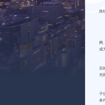
路
网
成
后
光
子
条