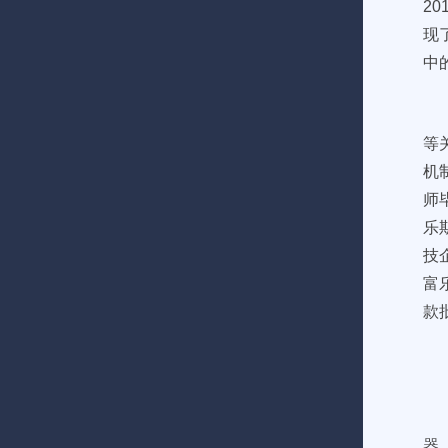
2
现
中
等
机
师
乐
技
富
款
器