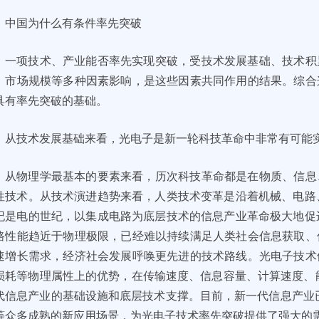
中国为什么有条件率先突破
一项技术、产业能否率先实现突破，受技术发展基础、技术积
、市场规模等多种因素影响，是这些因素共同作用的结果。综合
具有率先突破的基础。
从技术发展基础来看，光电子是新一轮科技革命中非常有可能
从物理学最基本的要素来看，历次科技革命都是在物质、信息
性技术。从技术演进趋势来看，人类技术变革是沿着机械、电路
纪是电的世纪，以集成电路为底层技术的信息产业革命极大地促
路性能趋近于物理极限，已经难以持续满足人类社会信息获取、
速增长需求，经济社会发展呼唤更先进的技术路线。光电子技术
损耗等物理属性上的优势，在传输速度、信息容量、计算速度、能
代信息产业的基础设施和底层技术支撑。目前，新一代信息产业
等众多成熟的新应用场景，为光电子技术率先突破提供了强大的