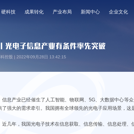
硬科技
成果转化
产业布局
新闻中心
企业文化
｜光电子信息产业有条件率先突破
控股 | 2022年09月28日 13:42:15
信息产业已经催生了人工智能、物联网、5G、大数据中心等
供了强大的需求牵引。我国拥有全球领先的光电子应用场景，这
近几年，我国光电子技术在信息获取、信息传输、信息处理、