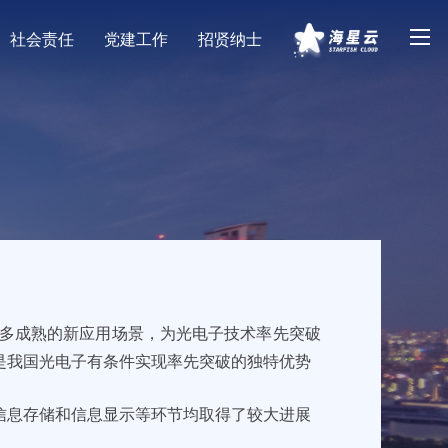
社会责任
党建工作
招贤纳士
众多成熟的新应用场景，为光电子技术率先突破
是我国光电子有条件实现率先突破的独特优势
信息存储和信息显示等环节均取得了较大进展