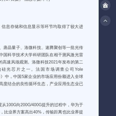
、信息存储和信息显示等环节均取得了较大进
、唐晶量子、洛微科技、速腾聚创等一批光传
中国科学技术大学科研团队在相干测风激光雷
的高速风场观测。洛微科技2021年发布的第二
硅光芯片之一。法国市场调查公司Yole
应用报告》中，中国5家企业的市场应用份额进入全球
高度结合的良性循环生态，产业应用生态业已
00G向200G/400G提升的过程中，华为于
8T，比业界方案高出40%，传输距离也比业界提