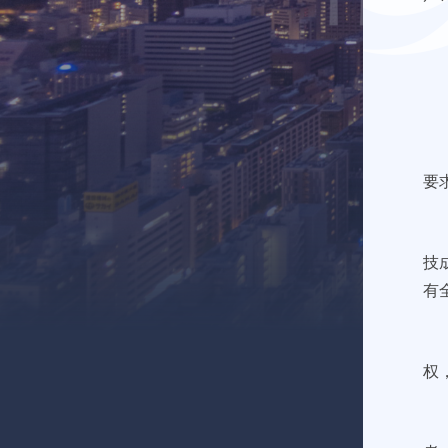
要
技
有
权