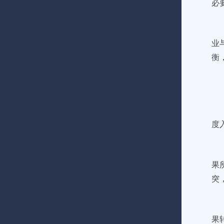
必
业
衡
度
果
突
果