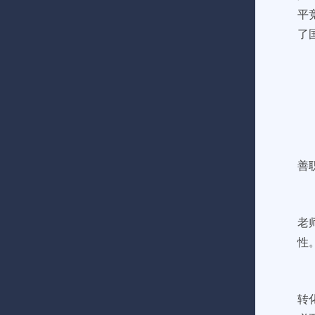
平
了
善
老
性
转