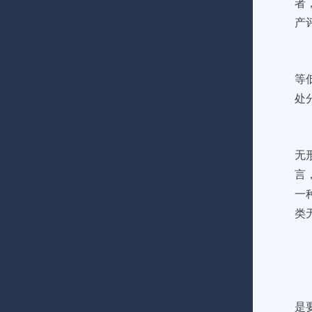
者
产
等
处
无
言
一
类
是